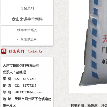
母猪系列
盘山之源牛羊饲料
犊牛羔羊系列
牛羊育肥系列
天津市福国饲料有限公司
联系人：赵经理
座 机：022—82777215
传 真：022—82777215
邮 箱：601437030@qq.com
地 址：天津市蓟州区下仓镇南赵
饲喂阶段：妊娠期 净含
庄开发区